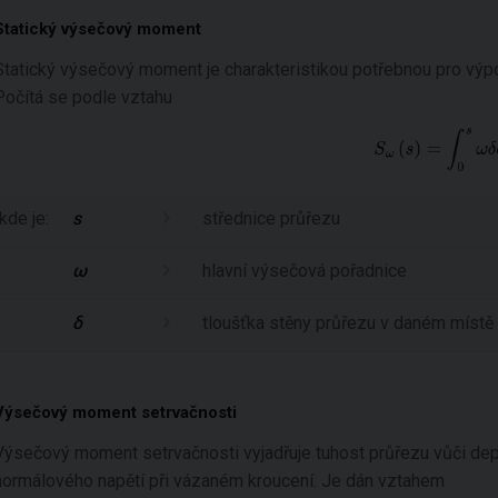
Statický výsečový moment
Statický výsečový moment je charakteristikou potřebnou pro vý
Počítá se podle vztahu
kde je:
s
střednice průřezu
ω
hlavní výsečová pořadnice
δ
tloušťka stěny průřezu v daném místě
Výsečový moment setrvačnosti
Výsečový moment setrvačnosti vyjadřuje tuhost průřezu vůči depl
normálového napětí při vázaném kroucení. Je dán vztahem