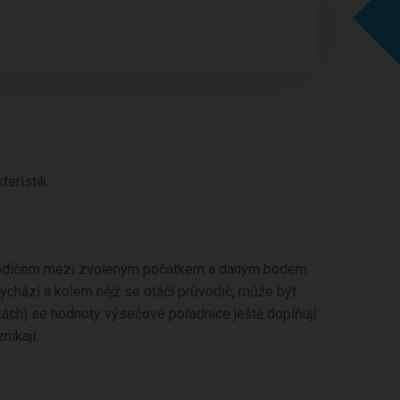
eristik:
vodičem mezi zvoleným počátkem a daným bodem
vychází a kolem nějž se otáčí průvodič, může být
kách) se hodnoty výsečové pořadnice ještě doplňují
nikají.