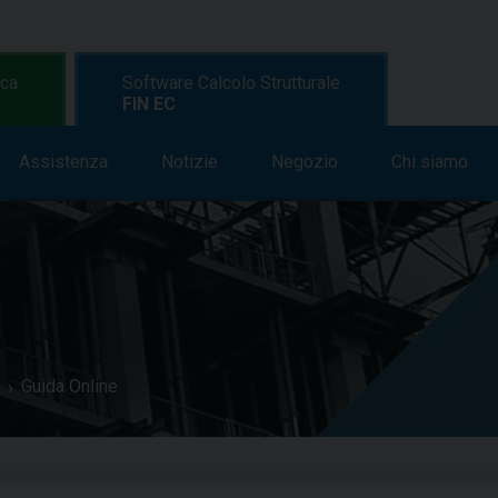
ica
Software Calcolo Strutturale
FIN EC
Assistenza
Formazione
Notizie
Assistenza
Negozio
Notizie
Chi siamo
Negozi
Guida Online