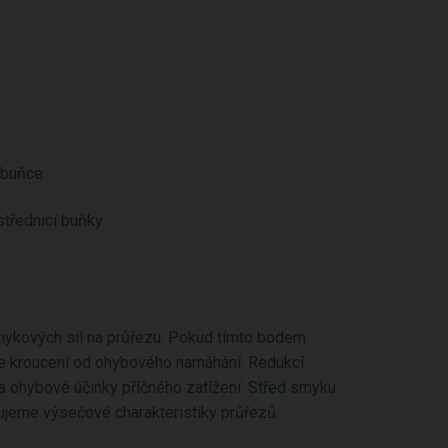
 buňce
střednicí buňky
smykových sil na průřezu. Pokud tímto bodem
 ke kroucení od ohybového namáhání. Redukcí
 a ohybové účinky příčného zatížení. Střed smyku
čujeme výsečové charakteristiky průřezů.