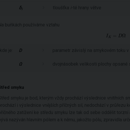
δ
tloušťka
i
-té hrany větve
i
Na buňkách používáme vztahu
kde je:
D
parametr závislý na smykovém toku v
Ω
dvojnásobek velikosti plochy opsané 
Střed smyku
Střed smyku je bod, kterým vždy prochází výslednice vnitřních 
prochází i výslednice vnějších příčných sil, nedochází v průřezu
příčného zatížení ke středu smyku lze tak od sebe oddělit torzní
bývá nazýván hlavním pólem a k němu, jakožto pólu, zpravidla ur