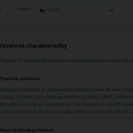
Lingua:
Czech
Výsečové charakteristiky
Program Výseč provádí výpočet následujících průřezových charakt
Výsečová pořadnice
Výsečová pořadnice je dvojnásobek plochy výseče opsané prů
průřezu. Počátek leží někde na střednici průřezu, střed, z něhož 
libovolný bod a my jej nazýváme pól. Na uzavřených větvích (buň
o vliv konstantních smykových toků, které v uzavřených větvích vz
Hlavní výsečová pořadnice