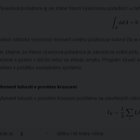
Výsečová pořadnice φ se stane hlavní výsečovou pořadnicí
ω
teh
neboli statický výsečový moment celého průřezu je nulový (to je o
Je zřejmé, že hlavní výsečová pořadnice je závislá na volbě pólu.
určené s pólem v těžišti nebo ve středu smyku. Program Výseč na
pólem v počátku souřadného systému.
Moment tuhosti v prostém kroucení
Moment tuhosti v prostém kroucení počítáme na otevřených větv
kde je:
l
délka
i
-té hrany větve
i