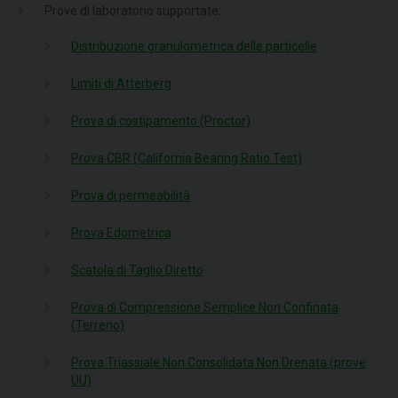
Prove di laboratorio supportate:
Distribuzione granulometrica delle particelle
Limiti di Atterberg
Prova di costipamento (Proctor)
Prova CBR (California Bearing Ratio Test)
Prova di permeabilità
Prova Edometrica
Scatola di Taglio Diretto
Prova di Compressione Semplice Non Confinata
(Terreno)
Prova Triassiale Non Consolidata Non Drenata (prove
UU)