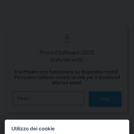
Prova il Software GEO5.
Gratuitamente.
Il software non funzionerà su dispositivi mobili.
Possiamo tuttavia inviarti un link per il download
alla tua email.
Invia
Utilizzo dei cookie