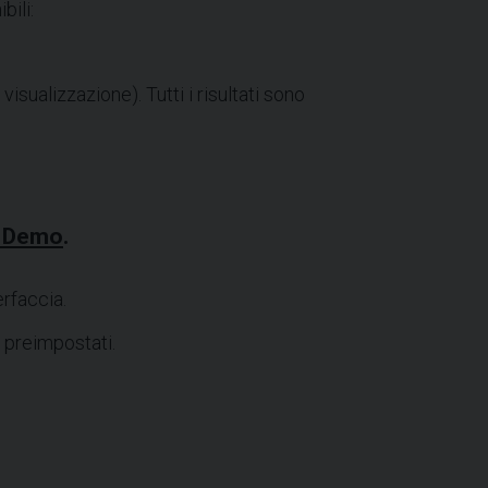
bili:
isualizzazione). Tutti i risultati sono
e Demo
.
rfaccia.
 preimpostati.