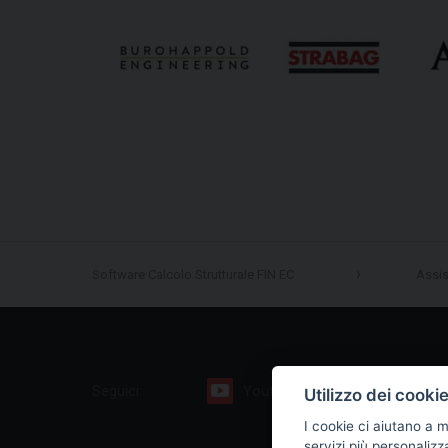
Software Calcolo Strutturale FIN EC
Assi
Seguici:
Youtube
Facebook
Utilizzo dei cooki
I cookie ci aiutano a m
servizi più personalizz