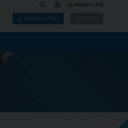
ITALIANO
EUR
Versione di Prova
Negozio
o
Chi siamo