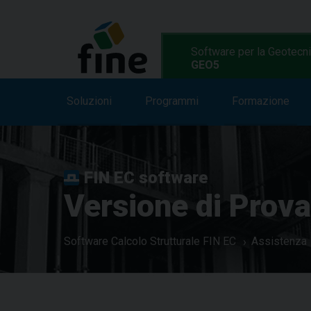
Software per la Geotecn
GEO5
Soluzioni
Soluzioni
Caratteristiche
Programmi
Formazione
Programmi
FIN EC software
Versione di Prova
Software Calcolo Strutturale FIN EC
Assistenza