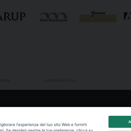
stenza
Versione di Prova
LinkedIn
e
A
igliorare l'esperienza del tuo sito Web e fornirti
ati. Se desideri gestire le tue preferenze, clicca su