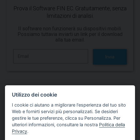
Prova il Software FIN EC. Gratuitamente, senza
limitazioni di analisi.
Il software non funzionerà su dispositivi mobili.
Possiamo tuttavia inviarti un link per il download
alla tua email.
Invia
Utilizzo dei cookie
Prova a lavorare con il software FIN EC
I cookie ci aiutano a migliorare l'esperienza del tuo sito
Web e fornirti servizi più personalizzati. Se desideri
Versione di Prova
gestire le tue preferenze, clicca su Personalizza. Per
ulteriori informazioni, consultare la nostra
Politica della
Privacy
.
Senza restrizioni di analisi e gratuito.