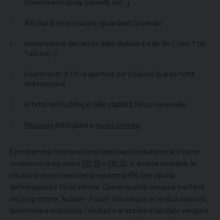
(rivestimenti spray, pannelli, ecc...)
Altri tipi di informazioni riguardanti l'incendio
Importazione dei carichi dalla clipboard o da file (*.csv, *.txt,
*.xls ecc...)
Inserimento di fori e aperture per il calcolo di aree nette
della sezione
Effetto del buckling e della stabilità flesso-torsionale
Relazioni
dettagliate e
report sintetici
Il programma funziona come applicazione autonoma o come
modulo nei programmi
FIN 3D
e
FIN 2D
. In questa modalità, la
struttura viene creata nel programma FIN, che calcola
deformazioni e forze interne. Questi risultati vengono trasferiti
nel programma "Acciaio - Fuoco" che esegue la verifica secondo
la normativa impostata. I risultati e le sezioni ricalcolate vengono