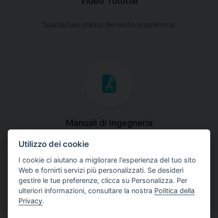
Video Tutorial
Guarda l'uso pratico del nostro programma.
Manuali di Ingegneria
Utilizzo dei cookie
Scarica manuali con spiegazioni teoriche e pratiche
dell'uso del programma.
I cookie ci aiutano a migliorare l'esperienza del tuo sito
Web e fornirti servizi più personalizzati. Se desideri
gestire le tue preferenze, clicca su Personalizza. Per
ulteriori informazioni, consultare la nostra
Politica della
Privacy
.