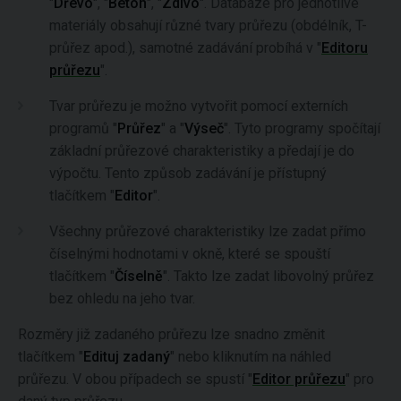
"
Dřevo
", "
Beton
", "
Zdivo
". Databáze pro jednotlivé
materiály obsahují různé tvary průřezu (obdélník, T-
průřez apod.), samotné zadávání probíhá v "
Editoru
průřezu
".
Tvar průřezu je možno vytvořit pomocí externích
programů "
Průřez
" a "
Výseč
". Tyto programy spočítají
základní průřezové charakteristiky a předají je do
výpočtu. Tento způsob zadávání je přístupný
tlačítkem "
Editor
".
Všechny průřezové charakteristiky lze zadat přímo
číselnými hodnotami v okně, které se spouští
tlačítkem "
Číselně
". Takto lze zadat libovolný průřez
bez ohledu na jeho tvar.
Rozměry již zadaného průřezu lze snadno změnit
tlačítkem "
Edituj zadaný
" nebo kliknutím na náhled
průřezu. V obou případech se spustí "
Editor průřezu
" pro