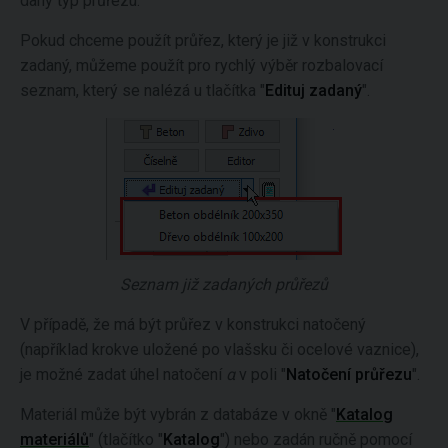
daný typ průřezu.
Pokud chceme použít průřez, který je již v konstrukci
zadaný, můžeme použít pro rychlý výběr rozbalovací
seznam, který se nalézá u tlačítka "
Edituj zadaný
".
Seznam již zadaných průřezů
V případě, že má být průřez v konstrukci natočený
(například krokve uložené po vlašsku či ocelové vaznice),
je možné zadat úhel natočení
α
v poli "
Natočení průřezu
".
Materiál může být vybrán z databáze v okně "
Katalog
materiálů
" (tlačítko "
Katalog
") nebo zadán ručně pomocí