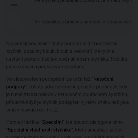
Ve styčníku je bráněno posunu ve směru osy
Z
a
Ve styčníku je bráněno natočení a posunu ve sm
Nejčastěji používané druhy podepření (nepodepřený
styčník, posuvný kloub, kloub a vetknutí) lze rychle
nastavit pomocí tlačítek pod náhledem styčníku. Tlačítka
jsou označena příslušnými značkami.
Ve vlastnostech podepření lze určit též "
Natočení
podpory
". Tohoto údaje je možné použít v případech, kdy
je nutné získat reakce v natočeném souřadném systému,
případně když je styčník podepřen v jiném směru než jsou
směry hlavních os
Y
a
Z
.
Pomocí tlačítka "
Speciální
" lze spustit dialogové okno
"
Speciální vlastnosti styčníku
", které umožňuje zadání
nestandardních způsobů podepření, například pružných