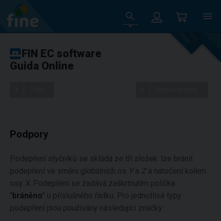
FIN EC software
Guida Online
Tree
Impostazioni
Podpory
Podepření styčníků se skládá ze tří složek: lze bránit
podepření ve směru globálních os
Y
a
Z
a natočení kolem
osy
X
. Podepření se zadává zaškrtnutím políčka
"
bráněno
" u příslušného řádku. Pro jednotlivé typy
podepření jsou používány následující značky: