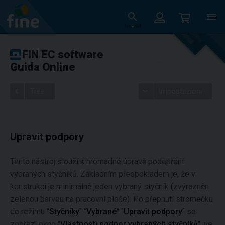
FIN EC software
Guida Online
Tree
Impostazioni
Upravit podpory
Tento nástroj slouží k hromadné úpravě podepření
vybraných styčníků. Základním předpokladem je, že v
konstrukci je minimálně jeden vybraný styčník (zvýrazněn
zelenou barvou na pracovní ploše). Po přepnutí stromečku
do režimu "
Styčníky
" "
Vybrané
" "
Upravit podpory
" se
zobrazí okno "
Vlastnosti podpor vybraných styčníků
", ve