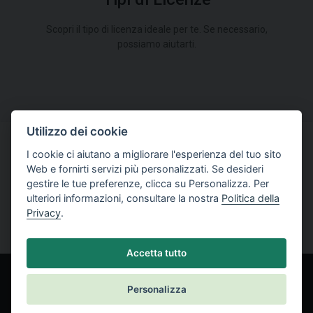
Scopri il tipo di licenza ideale per te. Se necessario,
possiamo aiutarti.
Utilizzo dei cookie
I cookie ci aiutano a migliorare l'esperienza del tuo sito
Prova a lavorare con il software GEO5
Web e fornirti servizi più personalizzati. Se desideri
gestire le tue preferenze, clicca su Personalizza. Per
Versione di Prova
ulteriori informazioni, consultare la nostra
Politica della
Privacy
.
Accetta tutto
Personalizza
© Fine spol. s r.o.