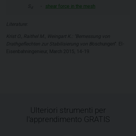
S
-
shear force in the mesh
d
Literature:
Krist O., Raithel M., Weingart K.: "Bemessung von
Drathgeflechten zur Stabilisierung von B
öschungen". EI-
Eisenbahningenieur, March 2015, 14-19.
Ulteriori strumenti per
l'apprendimento GRATIS