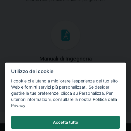
Manuali di Ingegneria
Utilizzo dei cookie
Scarica manuali con spiegazioni teoriche e pratiche
dell'uso del programma.
I cookie ci aiutano a migliorare l'esperienza del tuo sito
Web e fornirti servizi più personalizzati. Se desideri
gestire le tue preferenze, clicca su Personalizza. Per
ulteriori informazioni, consultare la nostra
Politica della
Privacy
.
Accetta tutto