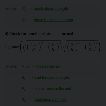
where:
R
-
mesh shear strength
s
S
-
shear force in the mesh
d
4) Check for combined strain in the nail
where:
F
-
force in the nail
nail
R
-
nail tension strength
t
F
-
shear force in the nail
s
R
-
nail shear strength
s