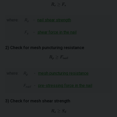
where:
R
-
nail shear strength
s
F
-
shear force in the nail
s
2) Check for mesh puncturing resistance
where:
R
-
mesh puncturing resistance
p
F
-
pre-stressing force in the nail
nail
3) Check for mesh shear strength